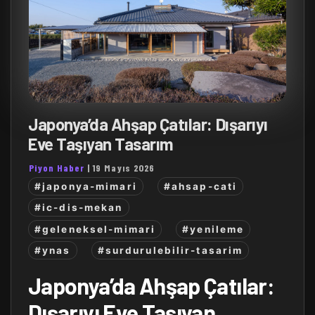
Japonya’da Ahşap Çatılar: Dışarıyı
Eve Taşıyan Tasarım
Piyon Haber
|
19 Mayıs 2026
#japonya-mimari
#ahsap-cati
#ic-dis-mekan
#geleneksel-mimari
#yenileme
#ynas
#surdurulebilir-tasarim
Japonya’da Ahşap Çatılar:
Dışarıyı Eve Taşıyan