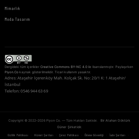
Mimarlık
Moda Tasarım
Dergideki tüm içerikler
Creative Commons BY-NC 4.0
ile lisanslanmıştır. Paylaşırken
Piyon.Co
kaynak gösterilmelidir. Ticari kullanım yasaktır.
Adres: Ataşehir İçerenköy Mah. Kolçak Sk. No: 20/1 K: 1 Ataşehir/
İstanbul
Telefon: 0546 944 63 69
Copyright © 2022–2026 Piyon Co. — Tüm Hakları Saklıdır.
Bir Atahan Göktürk
Güner Şirketidir.
·
·
·
·
·
Gizlilik Politikası
Hizmet Şartları
Çerez Politikası
Ödeme Güvenliği
İade Şartları