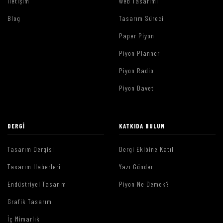
İletişim
Web Tasarımı
Blog
Tasarım Süreci
Paper Piyon
Piyon Planner
Piyon Radio
Piyon Davet
DERGI
KATKIDA BULUN
Tasarım Dergisi
Dergi Ekibine Katıl
Tasarım Haberleri
Yazı Gönder
Endüstriyel Tasarım
Piyon Ne Demek?
Grafik Tasarım
İç Mimarlık