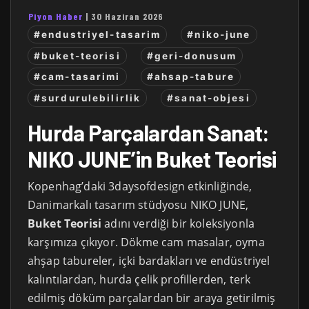
Piyon Haber
|
30 Haziran 2026
#endustriyel-tasarim
#niko-june
#buket-teorisi
#geri-donusum
#cam-tasarimi
#ahsap-tabure
#surdurulebilirlik
#sanat-objesi
Hurda Parçalardan Sanat:
NIKO JUNE’in Buket Teorisi
Kopenhag’daki 3daysofdesign etkinliğinde,
Danimarkalı tasarım stüdyosu NIKO JUNE,
Buket Teorisi
adını verdiği bir koleksiyonla
karşımıza çıkıyor. Dökme cam masalar, oyma
ahşap tabureler, içki bardakları ve endüstriyel
kalıntılardan, hurda çelik profillerden, terk
edilmiş döküm parçalardan bir araya getirilmiş