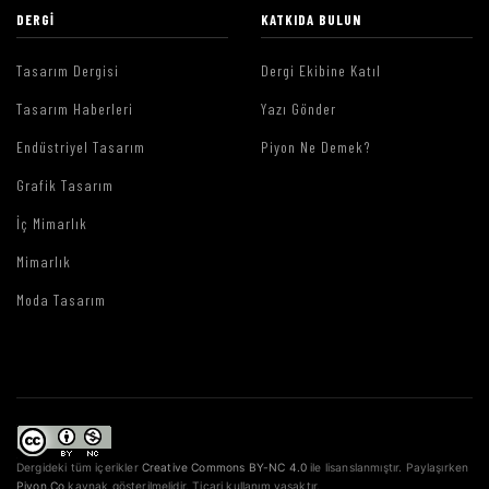
DERGI
KATKIDA BULUN
Tasarım Dergisi
Dergi Ekibine Katıl
Tasarım Haberleri
Yazı Gönder
Endüstriyel Tasarım
Piyon Ne Demek?
Grafik Tasarım
İç Mimarlık
Mimarlık
Moda Tasarım
Dergideki tüm içerikler
Creative Commons BY-NC 4.0
ile lisanslanmıştır. Paylaşırken
Piyon.Co
kaynak gösterilmelidir. Ticari kullanım yasaktır.