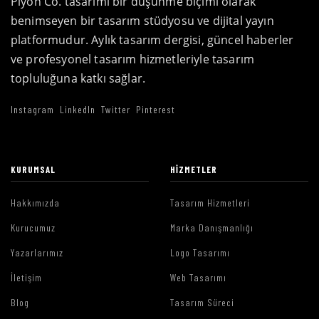
Piyon Co. tasarımı bir düşünme biçimi olarak
benimseyen bir tasarım stüdyosu ve dijital yayın
platformudur. Aylık tasarım dergisi, güncel haberler
ve profesyonel tasarım hizmetleriyle tasarım
topluluğuna katkı sağlar.
Instagram
LinkedIn
Twitter
Pinterest
KURUMSAL
HIZMETLER
Hakkımızda
Tasarım Hizmetleri
Kurucumuz
Marka Danışmanlığı
Yazarlarımız
Logo Tasarımı
İletişim
Web Tasarımı
Blog
Tasarım Süreci