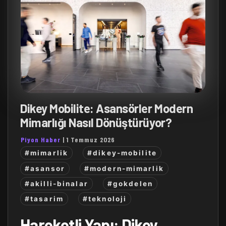
Dikey Mobilite: Asansörler Modern
Mimarlığı Nasıl Dönüştürüyor?
Piyon Haber
|
1 Temmuz 2026
#mimarlik
#dikey-mobilite
#asansor
#modern-mimarlik
#akilli-binalar
#gokdelen
#tasarim
#teknoloji
Hareketli Yapı: Dikey