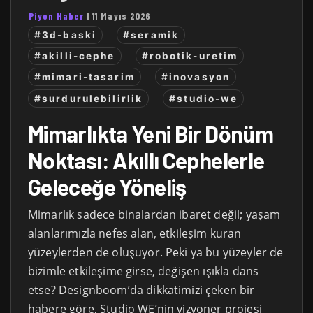
Piyon Haber
|
11 Mayıs 2026
#3d-baski
#seramik
#akilli-cephe
#robotik-uretim
#mimari-tasarim
#inovasyon
#surdurulebilirlik
#studio-we
Mimarlıkta Yeni Bir Dönüm
Noktası: Akıllı Cephelerle
Geleceğe Yöneliş
Mimarlık sadece binalardan ibaret değil; yaşam
alanlarımızla nefes alan, etkileşim kuran
yüzeylerden de oluşuyor. Peki ya bu yüzeyler de
bizimle etkileşime girse, değişen ışıkla dans
etse? Designboom’da dikkatimizi çeken bir
habere göre, Studio WE’nin vizyoner projesi