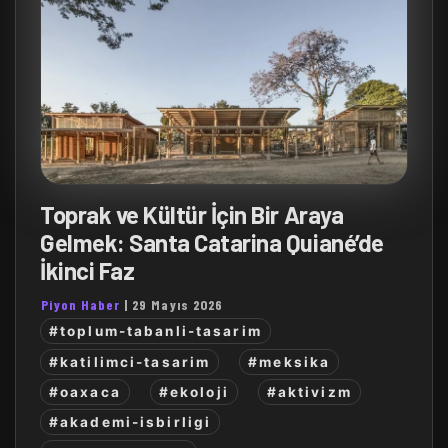
Toprak ve Kültür İçin Bir Araya
Gelmek: Santa Catarina Quiané’de
İkinci Faz
Piyon Haber
|
29 Mayıs 2026
#toplum-tabanli-tasarim
#katilimci-tasarim
#meksika
#oaxaca
#ekoloji
#aktivizm
#akademi-isbirligi