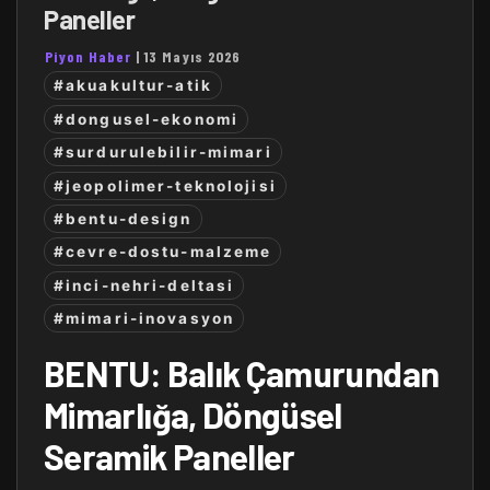
Paneller
Piyon Haber
|
13 Mayıs 2026
#akuakultur-atik
#dongusel-ekonomi
#surdurulebilir-mimari
#jeopolimer-teknolojisi
#bentu-design
#cevre-dostu-malzeme
#inci-nehri-deltasi
#mimari-inovasyon
BENTU: Balık Çamurundan
Mimarlığa, Döngüsel
Seramik Paneller