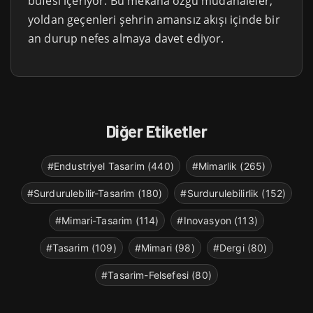
büfesi içeriyor. Bu mekâna özgü müdahaleler,
yoldan geçenleri şehrin amansız akışı içinde bir
an durup nefes almaya davet ediyor.
Diğer Etiketler
#Endustriyel Tasarim (440)
#Mimarlik (265)
#Surdurulebilir-Tasarim (180)
#Surdurulebilirlik (152)
#Mimari-Tasarim (114)
#Inovasyon (113)
#Tasarim (109)
#Mimari (98)
#Dergi (80)
#Tasarim-Felsefesi (80)