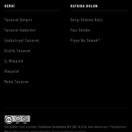
DERGI
KATKIDA BULUN
Tasarım Dergisi
Dergi Ekibine Katıl
Tasarım Haberleri
Yazı Gönder
Endüstriyel Tasarım
Piyon Ne Demek?
Grafik Tasarım
İç Mimarlık
Mimarlık
Moda Tasarım
Dergideki tüm içerikler
Creative Commons BY-NC 4.0
ile lisanslanmıştır. Paylaşırken
Piyon.Co
kaynak gösterilmelidir. Ticari kullanım yasaktır.