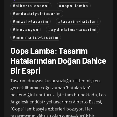
#alberto-essesi
#oops-lamba
#endustriyel-tasarim
#mizah-tasarim
#tasarim-hatalari
#inovasyon
#aydinlatma-tasarimi
#minimalist-tasarim
Oops Lamba: Tasarım
Hatalarından Doğan Dahice
Bir Espri
Tasarım dünyası kusursuzluğa kilitlenmişken,
gerçek ilhamın çoğu zaman ‘hatalardan’
beslendiğini unuturuz. İşte tam bu noktada, Los
Angeleslı endüstriyel tasarımcı Alberto Essesi,
“Oops” lambasıyla ezberleri bozuyor. Her
tasarımcının kâbusu olan o anı—küçük bir