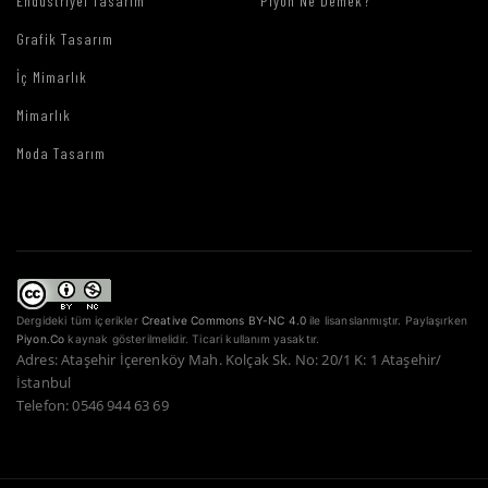
Endüstriyel Tasarım
Piyon Ne Demek?
Grafik Tasarım
İç Mimarlık
Mimarlık
Moda Tasarım
Dergideki tüm içerikler
Creative Commons BY-NC 4.0
ile lisanslanmıştır. Paylaşırken
Piyon.Co
kaynak gösterilmelidir. Ticari kullanım yasaktır.
Adres: Ataşehir İçerenköy Mah. Kolçak Sk. No: 20/1 K: 1 Ataşehir/
İstanbul
Telefon: 0546 944 63 69