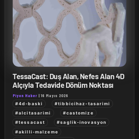
TessaCast: Duş Alan, Nefes Alan 4D
Alçıyla Tedavide Dönüm Noktası
Piyon Haber
|
16 Mayıs 2026
#4d-baski
#tibbicihaz-tasarimi
#alcitasarimi
#castomize
#tessacast
#saglik-inovasyon
#akilli-malzeme