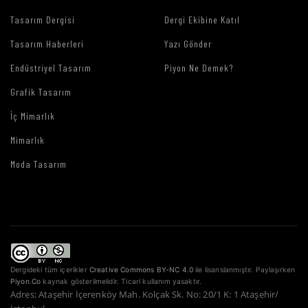
Tasarım Dergisi
Dergi Ekibine Katıl
Tasarım Haberleri
Yazı Gönder
Endüstriyel Tasarım
Piyon Ne Demek?
Grafik Tasarım
İç Mimarlık
Mimarlık
Moda Tasarım
Dergideki tüm içerikler
Creative Commons BY-NC 4.0
ile lisanslanmıştır. Paylaşırken
Piyon.Co
kaynak gösterilmelidir. Ticari kullanım yasaktır.
Adres: Ataşehir İçerenköy Mah. Kolçak Sk. No: 20/1 K: 1 Ataşehir/