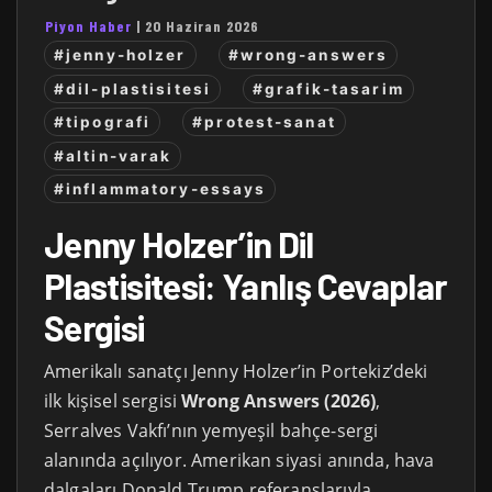
Piyon Haber
|
20 Haziran 2026
#jenny-holzer
#wrong-answers
#dil-plastisitesi
#grafik-tasarim
#tipografi
#protest-sanat
#altin-varak
#inflammatory-essays
Jenny Holzer’in Dil
Plastisitesi: Yanlış Cevaplar
Sergisi
Amerikalı sanatçı Jenny Holzer’in Portekiz’deki
ilk kişisel sergisi
Wrong Answers (2026)
,
Serralves Vakfı’nın yemyeşil bahçe-sergi
alanında açılıyor. Amerikan siyasi anında, hava
dalgaları Donald Trump referanslarıyla