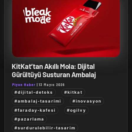
KitKat’tan Akıllı Mola: Dijital
Gürültüyü Susturan Ambalaj
Piyon Haber
|
13 Mayıs 2026
#dijital-detoks
#kitkat
#ambalaj-tasarimi
#inovasyon
#faraday-kafesi
#ogilvy
#pazarlama
#surdurulebilir-tasarim