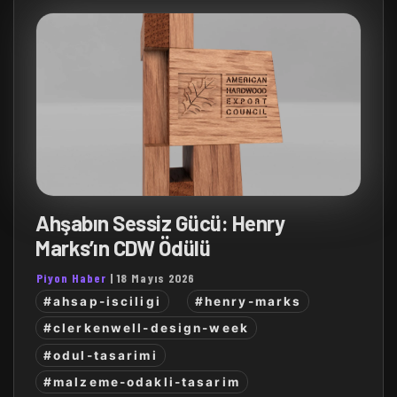
Ahşabın Sessiz Gücü: Henry
Marks’ın CDW Ödülü
Piyon Haber
|
18 Mayıs 2026
#ahsap-isciligi
#henry-marks
#clerkenwell-design-week
#odul-tasarimi
#malzeme-odakli-tasarim