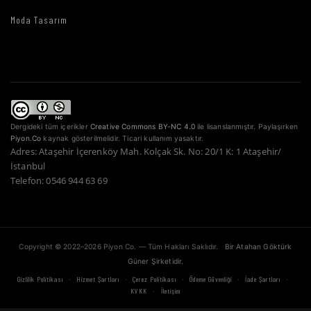
Moda Tasarım
Dergideki tüm içerikler
Creative Commons BY-NC 4.0
ile lisanslanmıştır. Paylaşırken
Piyon.Co
kaynak gösterilmelidir. Ticari kullanım yasaktır.
Adres: Ataşehir İçerenköy Mah. Kolçak Sk. No: 20/1 K: 1 Ataşehir/
İstanbul
Telefon: 0546 944 63 69
Copyright © 2022–2026 Piyon Co. — Tüm Hakları Saklıdır.
Bir Atahan Göktürk
Güner Şirketidir.
·
·
·
·
·
Gizlilik Politikası
Hizmet Şartları
Çerez Politikası
Ödeme Güvenliği
İade Şartları
·
KVKK
İletişim