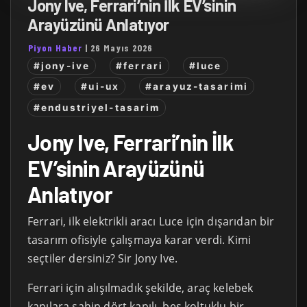
Jony Ive, Ferrari’nin İlk EV’sinin
Arayüzünü Anlatıyor
Piyon Haber
|
26 Mayıs 2026
#jony-ive
#ferrari
#luce
#ev
#ui-ux
#arayuz-tasarimi
#endustriyel-tasarim
Jony Ive, Ferrari’nin İlk
EV’sinin Arayüzünü
Anlatıyor
Ferrari, ilk elektrikli aracı Luce için dışarıdan bir
tasarım ofisiyle çalışmaya karar verdi. Kimi
seçtiler dersiniz? Sir Jony Ive.
Ferrari için alışılmadık şekilde, araç kelebek
kapılara sahip dört kapılı, beş koltuklu bir