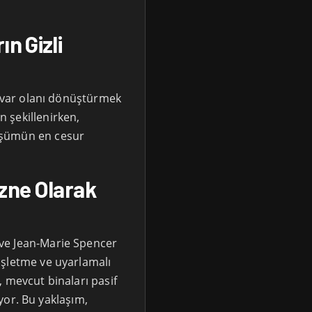
n Gizli
, var olanı dönüştürmek
 şekillenirken,
üşümün en cesur
Özne Olarak
ve Jean-Marie Spencer
işletme ve uyarlamalı
 mevcut binaları pasif
lıyor. Bu yaklaşım,