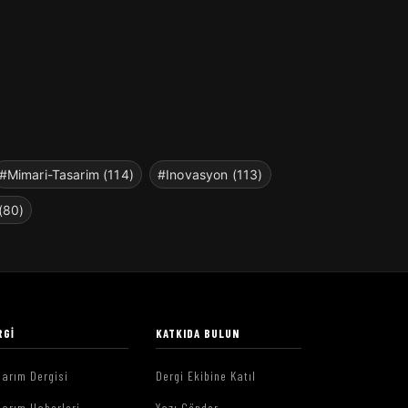
#Mimari-Tasarim (114)
#Inovasyon (113)
(80)
RGI
KATKIDA BULUN
arım Dergisi
Dergi Ekibine Katıl
arım Haberleri
Yazı Gönder