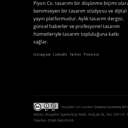
Piyon Co. tasarımı bir düşünme biçimi olar
benimseyen bir tasarım stüdyosu ve dijital
yayın platformudur. Aylık tasarım dergisi,
güncel haberler ve profesyonel tasarım
hizmetleriyle tasarım topluluğuna katkı
sağlar.
Instagram
LinkedIn
Twitter
Pinterest
Dergideki tüm içerikler
Creative Commons BY-
Adres: Ataşehir İçerenköy Mah. Kolçak Sk. No: 20/1 K: 
Telefon: 0546 944 63 69