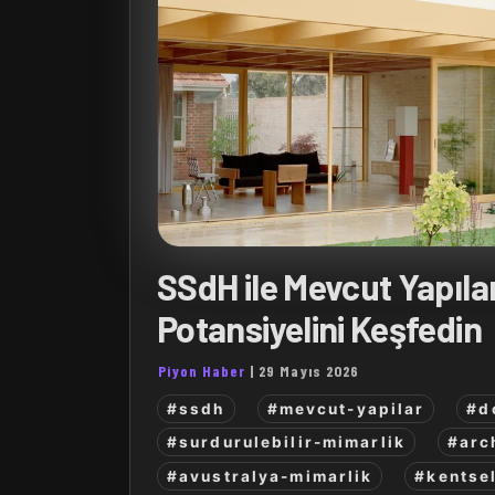
SSdH ile Mevcut Yapıları
Potansiyelini Keşfedin
Piyon Haber
|
29 Mayıs 2026
#ssdh
#mevcut-yapilar
#d
#surdurulebilir-mimarlik
#arc
#avustralya-mimarlik
#kentse