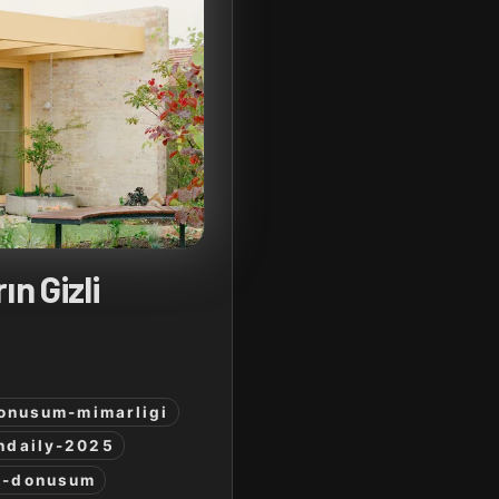
n Gizli
onusum-mimarligi
hdaily-2025
l-donusum