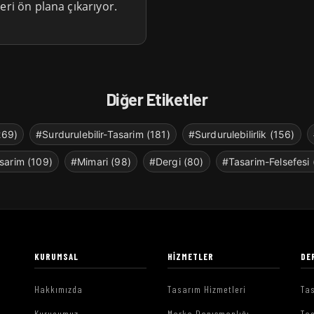
eri ön plana çıkarıyor.
Diğer Etiketler
269)
#Surdurulebilir-Tasarim (181)
#Surdurulebilirlik (156)
sarim (109)
#Mimari (98)
#Dergi (80)
#Tasarim-Felsefesi 
KURUMSAL
HIZMETLER
DE
Hakkımızda
Tasarım Hizmetleri
Tas
Kurucumuz
Marka Danışmanlığı
Tas