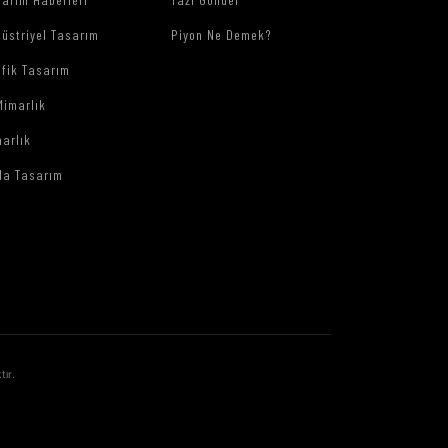
üstriyel Tasarım
Piyon Ne Demek?
afik Tasarım
Mimarlık
arlık
da Tasarım
tır.