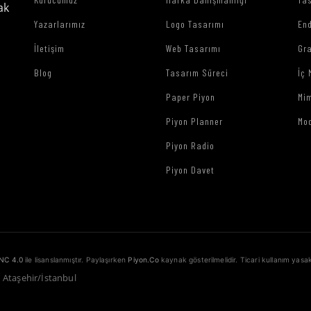
ak
Yazarlarımız
Logo Tasarımı
End
İletişim
Web Tasarımı
Gr
Blog
Tasarım Süreci
İç 
Paper Piyon
Mim
Piyon Planner
Mo
Piyon Radio
Piyon Davet
NC 4.0
ile lisanslanmıştır. Paylaşırken
Piyon.Co
kaynak gösterilmelidir. Ticari kullanım yasak
1 Ataşehir/İstanbul