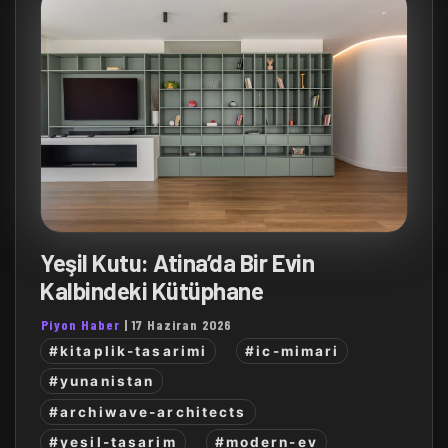
Yeşil Kutu: Atina’da Bir Evin
Kalbindeki Kütüphane
Piyon Haber
|
17 Haziran 2026
#kitaplik-tasarimi
#ic-mimari
#yunanistan
#archiwave-architects
#yesil-tasarim
#modern-ev