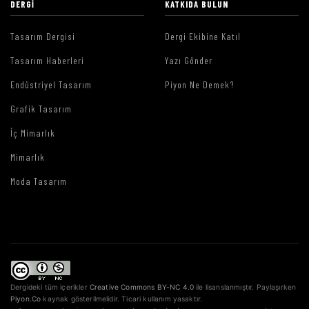
DERGI
KATKIDA BULUN
Tasarım Dergisi
Dergi Ekibine Katıl
Tasarım Haberleri
Yazı Gönder
Endüstriyel Tasarım
Piyon Ne Demek?
Grafik Tasarım
İç Mimarlık
Mimarlık
Moda Tasarım
Dergideki tüm içerikler
Creative Commons BY-NC 4.0
ile lisanslanmıştır. Paylaşırken
Piyon.Co
kaynak gösterilmelidir. Ticari kullanım yasaktır.