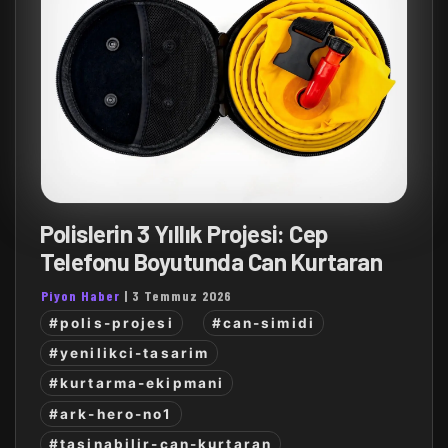
Polislerin 3 Yıllık Projesi: Cep
Telefonu Boyutunda Can Kurtaran
Piyon Haber
|
3 Temmuz 2026
#polis-projesi
#can-simidi
#yenilikci-tasarim
#kurtarma-ekipmani
#ark-hero-no1
#tasinabilir-can-kurtaran