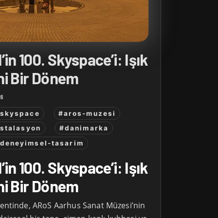
in 100. Skyspace’i: Işık
ni Bir Dönem
26
skyspace
#aros-muzesi
stalasyon
#danimarka
deneyimsel-tasarim
in 100. Skyspace’i: Işık
ni Bir Dönem
entinde, ARoS Aarhus Sanat Müzesi’nin