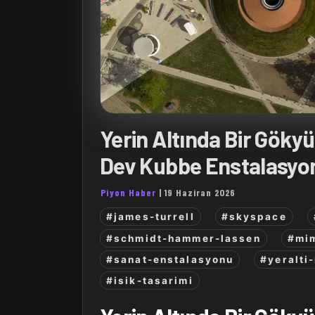
Yerin Altında Bir Gökyü
Dev Kubbe Enstalasyo
Piyon Haber
|
19 Haziran 2026
#james-turrell
#skyspace
#schmidt-hammer-lassen
#mim
#sanat-enstalasyonu
#yeralti
#isik-tasarimi