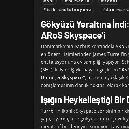
#shl
#mimarlik
#sanat
#isik-enstalasyonu
#danimark
Gökyüzü Yeraltına İndi: 
ARoS Skyspace’i
Danimarka’nın Aarhus kentindeki ARoS 
en önemli isimlerinden James Turrell’in y
enstalasyonuna ev sahipliği yapıyor. 
(SHL) ile işbirliğiyle hayata geçirilen
“As
Dome, a Skyspace”
, müzenin yaklaşık 4
genişlemesinin doruk noktası olarak ko
Işığın Heykelleştiği Bi
Turrell’in ikonik Skyspace serisinin bir 
yapı, ziyaretçilere gökyüzünü çerçevele
meditatif bir deneyim sunuyor. Tavanında