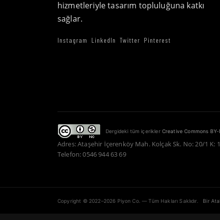
hizmetleriyle tasarım topluluğuna katkı
sağlar.
Instagram
LinkedIn
Twitter
Pinterest
Dergideki tüm içerikler
Creative Commons BY-
Adres: Ataşehir İçerenköy Mah. Kolçak Sk. No: 20/1 K: 
Telefon: 0546 944 63 69
Copyright © 2022–2026 Piyon Co. — Tüm Hakları Saklıdır.
Bir At