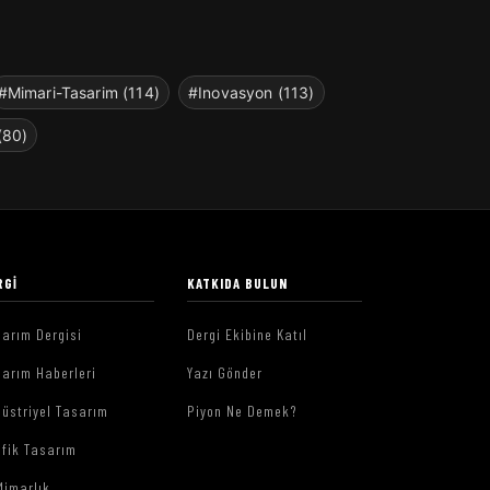
#Mimari-Tasarim (114)
#Inovasyon (113)
(80)
RGI
KATKIDA BULUN
arım Dergisi
Dergi Ekibine Katıl
arım Haberleri
Yazı Gönder
üstriyel Tasarım
Piyon Ne Demek?
afik Tasarım
Mimarlık