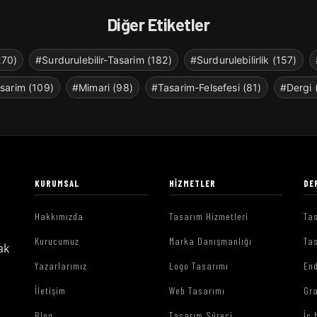
Diğer Etiketler
270)
#Surdurulebilir-Tasarim (182)
#Surdurulebilirlik (157)
sarim (109)
#Mimari (98)
#Tasarim-Felsefesi (81)
#Dergi 
KURUMSAL
HIZMETLER
DE
Hakkımızda
Tasarım Hizmetleri
Tas
Kurucumuz
Marka Danışmanlığı
Tas
ak
Yazarlarımız
Logo Tasarımı
End
İletişim
Web Tasarımı
Gr
Blog
Tasarım Süreci
İç 