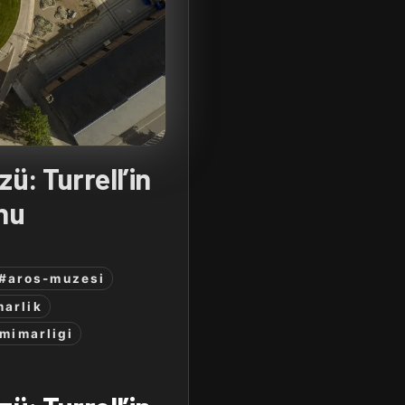
zü: Turrell’in
nu
#aros-muzesi
arlik
-mimarligi