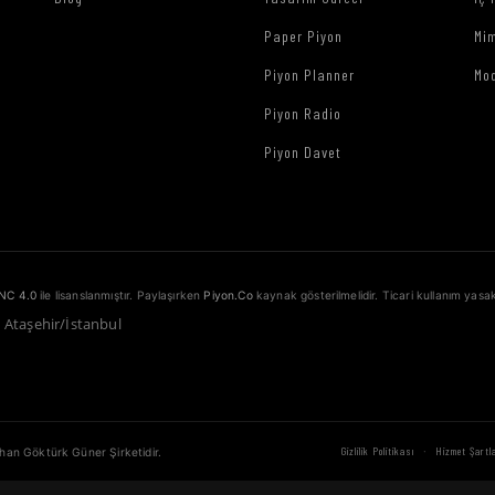
Paper Piyon
Mim
Piyon Planner
Mo
Piyon Radio
Piyon Davet
NC 4.0
ile lisanslanmıştır. Paylaşırken
Piyon.Co
kaynak gösterilmelidir. Ticari kullanım yasak
1 Ataşehir/İstanbul
·
Gizlilik Politikası
Hizmet Şartla
ahan Göktürk Güner Şirketidir.