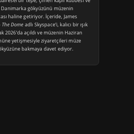
airesel bir tepe, çimen kaplı kubbesi ve
yle Danimarka gökyüzünü müzenin
sı haline getiriyor. İçeride, James
– The Dome
adlı Skyspace’i, kalıcı bir ışık
k 2026’da açıldı ve müzenin Haziran
ne yetişmesiyle ziyaretçileri müze
gökyüzüne bakmaya davet ediyor.