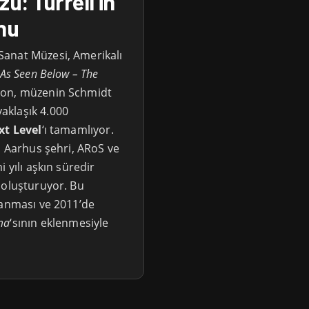
zü: Turrell’in
nu
Sanat Müzesi, Amerikalı
As Seen Below – The
syon, müzenin Schmidt
aklaşık 4.000
xt Level
‘ı tamamlıyor.
, Aarhus şehri, ARoS ve
 yılı aşkın süredir
 oluşturuyor. Bu
lanması ve 2011’de
ma
‘sının eklenmesiyle