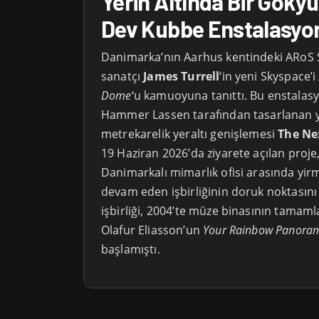
Yerin Altında Bir Gökyü
Dev Kubbe Enstalasyo
Danimarka’nın Aarhus kentindeki ARoS 
sanatçı
James Turrell
‘in yeni Skyspace’i
Dome
‘u kamuoyuna tanıttı. Bu enstala
Hammer Lassen tarafından tasarlanan y
metrekarelik yeraltı genişlemesi
The Ne
19 Haziran 2026’da ziyarete açılan proje
Danimarkalı mimarlık ofisi arasında yirmi
devam eden işbirliğinin doruk noktasını
işbirliği, 2004’te müze binasının tamam
Olafur Eliasson’un
Your Rainbow Panora
başlamıştı.