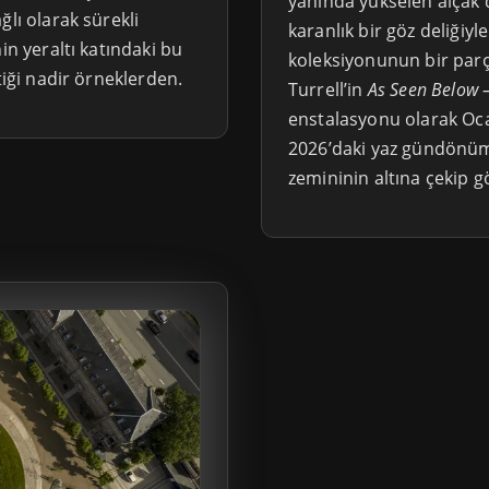
yanında yükselen alçak d
ğlı olarak sürekli
karanlık bir göz deliği
in yeraltı katındaki bu
koleksiyonunun bir parça
tiği nadir örneklerden.
Turrell’in
As Seen Below 
enstalasyonu olarak Oca
2026’daki yaz gündönümü
zemininin altına çekip 