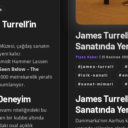
a
Turrell’in
James Turrell’
Sanatında Ye
Müzesi, çağdaş sanatın
eni kalıcı
Piyon Haber
|
21 Haziran 20
Schmidt Hammer Lassen
#james-turrell
#
 Seen Below – The
#isik-sanati
#en
.000 metrekarelik yeraltı
numlanıyor.
#sanat-mimari
#
James Turrell’
r Deneyim
Sanatında Ye
devamı niteliğindeki bu
yen bir kubbe altında
Danimarka’nın Aarhus k
ki oval açıklık