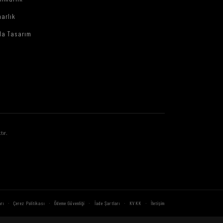
arlık
da Tasarım
tır.
·
·
·
·
·
rı
Çerez Politikası
Ödeme Güvenliği
İade Şartları
KVKK
İletişim