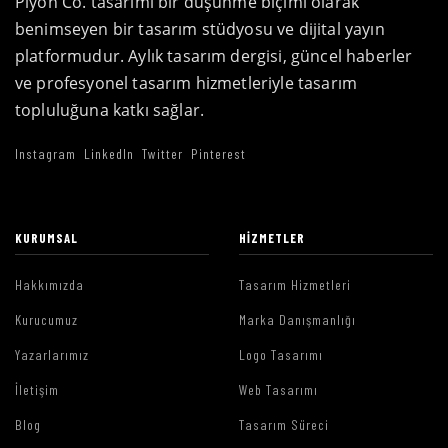
Piyon Co. tasarımı bir düşünme biçimi olarak
benimseyen bir tasarım stüdyosu ve dijital yayın
platformudur. Aylık tasarım dergisi, güncel haberler
ve profesyonel tasarım hizmetleriyle tasarım
topluluğuna katkı sağlar.
Instagram
LinkedIn
Twitter
Pinterest
KURUMSAL
HIZMETLER
Hakkımızda
Tasarım Hizmetleri
Kurucumuz
Marka Danışmanlığı
Yazarlarımız
Logo Tasarımı
İletişim
Web Tasarımı
Blog
Tasarım Süreci