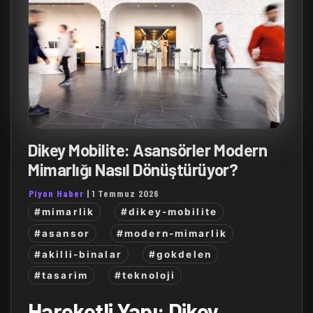
Dikey Mobilite: Asansörler Modern
Mimarlığı Nasıl Dönüştürüyor?
Piyon Haber
|
1 Temmuz 2026
#mimarlik
#dikey-mobilite
#asansor
#modern-mimarlik
#akilli-binalar
#gokdelen
#tasarim
#teknoloji
Hareketli Yapı: Dikey