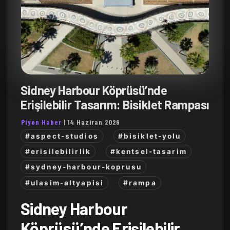
Sidney Harbour Köprüsü’nde
Erişilebilir Tasarım: Bisiklet Rampası
Piyon Haber
|
14 Haziran 2026
#aspect-studios
#bisiklet-yolu
#erisilebilirlik
#kentsel-tasarim
#sydney-harbour-koprusu
#ulasim-altyapisi
#rampa
Sidney Harbour
Köprüsü’nde Erişilebilir