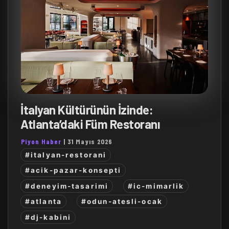
İtalyan Kültürünün İzinde:
Atlanta’daki Füm Restoranı
Piyon Haber
|
31 Mayıs 2026
#italyan-restorani
#acik-pazar-konsepti
#deneyim-tasarimi
#ic-mimarlik
#atlanta
#odun-atesli-ocak
#dj-kabini