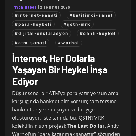
Piyon Haber
|
2 Temmuz 2026
#internet-sanati
#katilimci-sanat
#para-heykeli
#qstn-mrk
#dijital-enstalasyon
#canli-heykel
#atm-sanati
#warhol
İnternet, Her Dolarla
Yaşayan Bir Heykel İnşa
Ediyor
Düşünsene, bir ATM’ye para yatırıyorsun ama
karşılığında banknot almıyorsun; tam tersine,
banknotlar yere düşüyor ve bir yığın
oluşturuyor. İşte tam da bu, QSTN?MRK
kolektifinin son projesi:
The Last Dollar
. Andy
Warhol’un “para kazanmak sanattır” sözünden