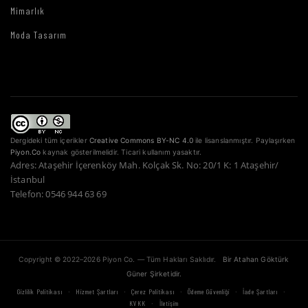
Mimarlık
Moda Tasarım
Dergideki tüm içerikler
Creative Commons BY-NC 4.0
ile lisanslanmıştır. Paylaşırken
Piyon.Co
kaynak gösterilmelidir. Ticari kullanım yasaktır.
Adres: Ataşehir İçerenköy Mah. Kolçak Sk. No: 20/1 K: 1 Ataşehir/
İstanbul
Telefon: 0546 944 63 69
Copyright © 2022–2026 Piyon Co. — Tüm Hakları Saklıdır.
Bir Atahan Göktürk
Güner Şirketidir.
·
·
·
·
·
Gizlilik Politikası
Hizmet Şartları
Çerez Politikası
Ödeme Güvenliği
İade Şartları
·
KVKK
İletişim