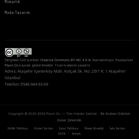
Mimarlık
Moda Tasarım
Dergideki tüm içerikler
Creative Commons BY-NC 4.0
ile lisanslanmıştır. Paylaşırken
Piyon.Co
kaynak gösterilmelidir. Ticari kullanım yasaktır.
Adres: Ataşehir İçerenköy Mah. Kolçak Sk. No: 20/1 K: 1 Ataşehir/
İstanbul
Telefon: 0546 944 63 69
Copyright © 2022–2026 Piyon Co. — Tüm Hakları Saklıdır.
Bir Atahan Göktürk
Güner Şirketidir.
·
·
·
·
·
Gizlilik Politikası
Hizmet Şartları
Çerez Politikası
Ödeme Güvenliği
İade Şartları
·
KVKK
İletişim