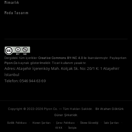
Mimarlık
Moda Tasarım
Dergideki tüm içerikler
Creative Commons BY-NC 4.0
ile lisanslanmıştır. Paylaşırken
Piyon.Co
kaynak gösterilmelidir. Ticari kullanım yasaktır.
Adres: Ataşehir İçerenköy Mah. Kolçak Sk. No: 20/1 K: 1 Ataşehir/
İstanbul
Telefon: 0546 944 63 69
Copyright © 2022–2026 Piyon Co. — Tüm Hakları Saklıdır.
Bir Atahan Göktürk
Güner Şirketidir.
·
·
·
·
·
Gizlilik Politikası
Hizmet Şartları
Çerez Politikası
Ödeme Güvenliği
İade Şartları
·
KVKK
İletişim