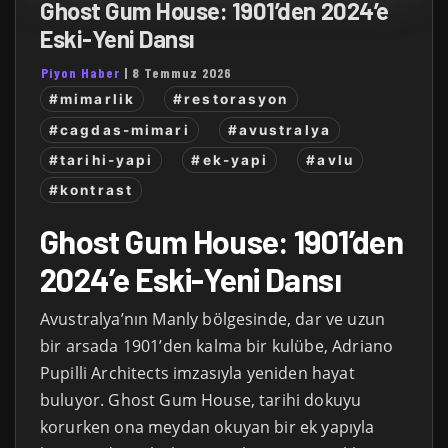
Ghost Gum House: 1901’den 2024’e
Eski-Yeni Dansı
Piyon Haber
|
8 Temmuz 2026
#mimarlik
#restorasyon
#cagdas-mimari
#avustralya
#tarihi-yapi
#ek-yapi
#avlu
#kontrast
Ghost Gum House: 1901’den
2024’e Eski-Yeni Dansı
Avustralya’nın Manly bölgesinde, dar ve uzun
bir arsada 1901’den kalma bir kulübe, Adriano
Pupilli Architects imzasıyla yeniden hayat
buluyor. Ghost Gum House, tarihi dokuyu
korurken ona meydan okuyan bir ek yapıyla