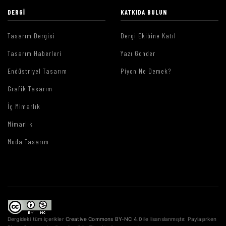
DERGI
KATKIDA BULUN
Tasarım Dergisi
Dergi Ekibine Katıl
Tasarım Haberleri
Yazı Gönder
Endüstriyel Tasarım
Piyon Ne Demek?
Grafik Tasarım
İç Mimarlık
Mimarlık
Moda Tasarım
Dergideki tüm içerikler
Creative Commons BY-NC 4.0
ile lisanslanmıştır. Paylaşırken