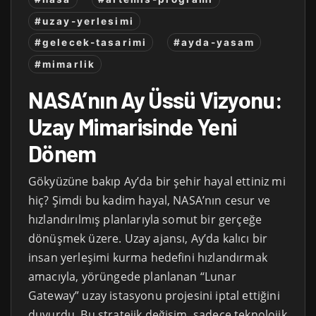
#uzay-yerlesimi
#gelecek-tasarimi
#ayda-yasam
#mimarlik
NASA’nın Ay Üssü Vizyonu:
Uzay Mimarisinde Yeni
Dönem
Gökyüzüne bakıp Ay’da bir şehir hayal ettiniz mi
hiç? Şimdi bu kadim hayal, NASA’nın cesur ve
hızlandırılmış planlarıyla somut bir gerçeğe
dönüşmek üzere. Uzay ajansı, Ay’da kalıcı bir
insan yerleşimi kurma hedefini hızlandırmak
amacıyla, yörüngede planlanan “Lunar
Gateway” uzay istasyonu projesini iptal ettiğini
duyurdu. Bu stratejik değişim, sadece teknolojik