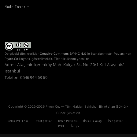
Moda Tasarım
Dergideki tüm içerikler
Creative Commons BY-NC 4.0
ile lisanslanmıştır. Paylaşırken
Piyon.Co
kaynak gösterilmelidir. Ticari kullanım yasaktır.
Adres: Ataşehir İçerenköy Mah. Kolçak Sk. No: 20/1 K: 1 Ataşehir/
İstanbul
Telefon: 0546 944 63 69
Copyright © 2022–2026 Piyon Co. — Tüm Hakları Saklıdır.
Bir Atahan Göktürk
Güner Şirketidir.
·
·
·
·
·
Gizlilik Politikası
Hizmet Şartları
Çerez Politikası
Ödeme Güvenliği
İade Şartları
·
KVKK
İletişim