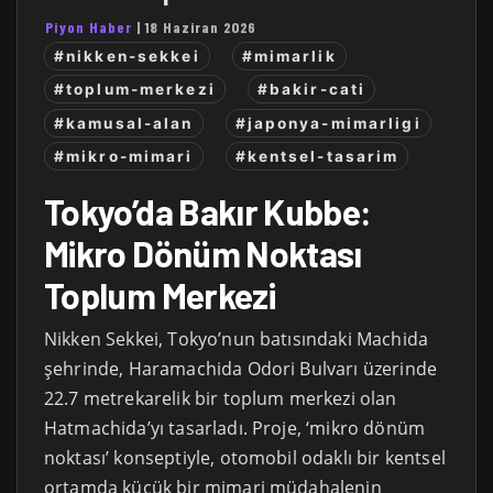
Piyon Haber
|
18 Haziran 2026
#nikken-sekkei
#mimarlik
#toplum-merkezi
#bakir-cati
#kamusal-alan
#japonya-mimarligi
#mikro-mimari
#kentsel-tasarim
Tokyo’da Bakır Kubbe:
Mikro Dönüm Noktası
Toplum Merkezi
Nikken Sekkei, Tokyo’nun batısındaki Machida
şehrinde, Haramachida Odori Bulvarı üzerinde
22.7 metrekarelik bir toplum merkezi olan
Hatmachida’yı tasarladı. Proje, ‘mikro dönüm
noktası’ konseptiyle, otomobil odaklı bir kentsel
ortamda küçük bir mimari müdahalenin