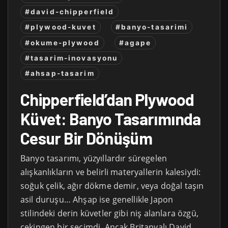
#david-chipperfield
#plywood-kuvet
#banyo-tasarimi
#okume-plywood
#agape
#tasarim-inovasyonu
#ahsap-tasarim
Chipperfield’dan Plywood
Küvet: Banyo Tasarımında
Cesur Bir Dönüşüm
Banyo tasarımı, yüzyıllardır süregelen
alışkanlıkların ve belirli materyallerin kalesiydi:
soğuk çelik, ağır dökme demir, veya doğal taşın
asil duruşu… Ahşap ise genellikle Japon
stilindeki derin küvetler gibi niş alanlara özgü,
çekingen bir seçimdi. Ancak Britanyalı David