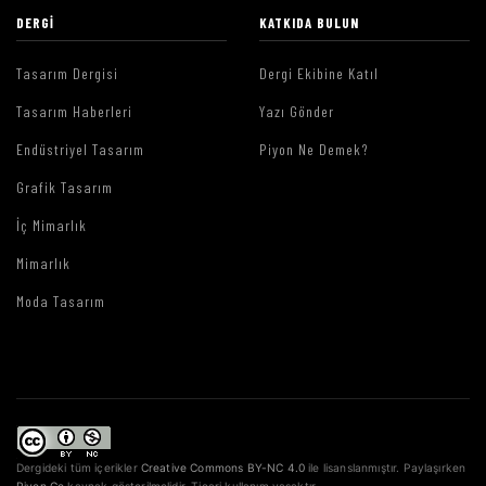
DERGI
KATKIDA BULUN
Tasarım Dergisi
Dergi Ekibine Katıl
Tasarım Haberleri
Yazı Gönder
Endüstriyel Tasarım
Piyon Ne Demek?
Grafik Tasarım
İç Mimarlık
Mimarlık
Moda Tasarım
Dergideki tüm içerikler
Creative Commons BY-NC 4.0
ile lisanslanmıştır. Paylaşırken
Piyon.Co
kaynak gösterilmelidir. Ticari kullanım yasaktır.