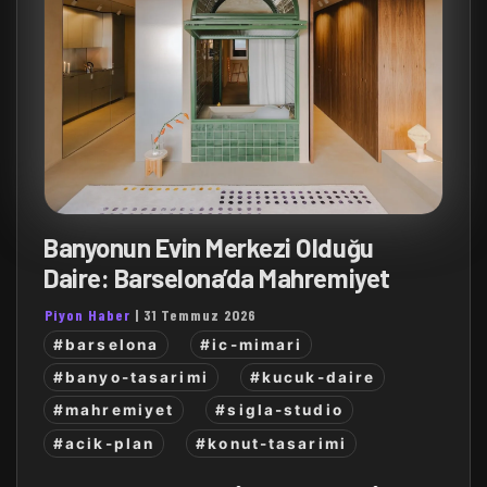
Banyonun Evin Merkezi Olduğu
Daire: Barselona’da Mahremiyet
Piyon Haber
|
31 Temmuz 2026
#barselona
#ic-mimari
#banyo-tasarimi
#kucuk-daire
#mahremiyet
#sigla-studio
#acik-plan
#konut-tasarimi