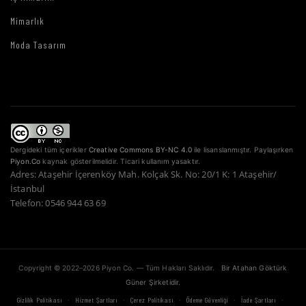
Mimarlık
Moda Tasarım
Dergideki tüm içerikler
Creative Commons BY-NC 4.0
ile lisanslanmıştır. Paylaşırken
Piyon.Co
kaynak gösterilmelidir. Ticari kullanım yasaktır.
Adres: Ataşehir İçerenköy Mah. Kolçak Sk. No: 20/1 K: 1 Ataşehir/
İstanbul
Telefon: 0546 944 63 69
Copyright © 2022–2026 Piyon Co. — Tüm Hakları Saklıdır.
Bir Atahan Göktürk
Güner Şirketidir.
·
·
·
·
·
Gizlilik Politikası
Hizmet Şartları
Çerez Politikası
Ödeme Güvenliği
İade Şartları