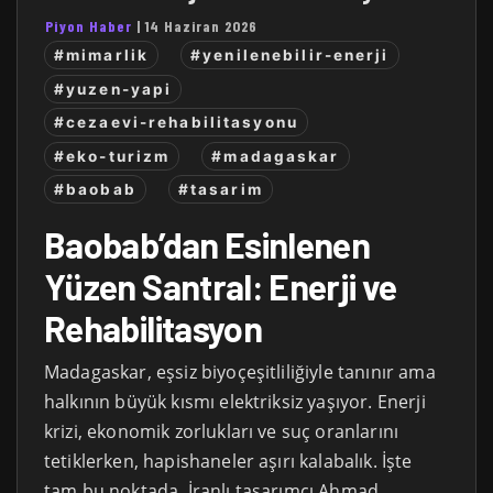
Piyon Haber
|
14 Haziran 2026
#mimarlik
#yenilenebilir-enerji
#yuzen-yapi
#cezaevi-rehabilitasyonu
#eko-turizm
#madagaskar
#baobab
#tasarim
Baobab’dan Esinlenen
Yüzen Santral: Enerji ve
Rehabilitasyon
Madagaskar, eşsiz biyoçeşitliliğiyle tanınır ama
halkının büyük kısmı elektriksiz yaşıyor. Enerji
krizi, ekonomik zorlukları ve suç oranlarını
tetiklerken, hapishaneler aşırı kalabalık. İşte
tam bu noktada, İranlı tasarımcı Ahmad