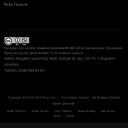
Moda Tasarım
Dergideki tüm içerikler
Creative Commons BY-NC 4.0
ile lisanslanmıştır. Paylaşırken
Piyon.Co
kaynak gösterilmelidir. Ticari kullanım yasaktır.
Adres: Ataşehir İçerenköy Mah. Kolçak Sk. No: 20/1 K: 1 Ataşehir/
İstanbul
Telefon: 0546 944 63 69
Copyright © 2022–2026 Piyon Co. — Tüm Hakları Saklıdır.
Bir Atahan Göktürk
Güner Şirketidir.
·
·
·
·
·
Gizlilik Politikası
Hizmet Şartları
Çerez Politikası
Ödeme Güvenliği
İade Şartları
·
KVKK
İletişim