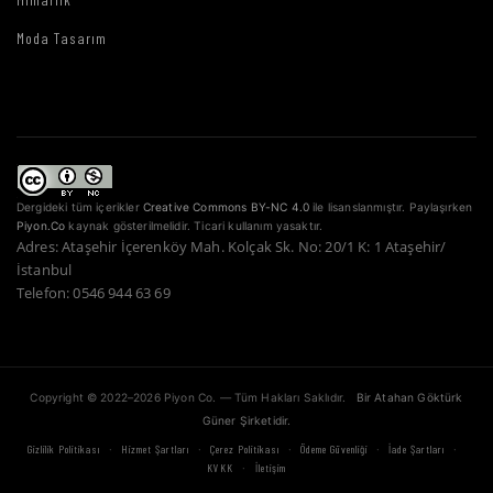
Moda Tasarım
Dergideki tüm içerikler
Creative Commons BY-NC 4.0
ile lisanslanmıştır. Paylaşırken
Piyon.Co
kaynak gösterilmelidir. Ticari kullanım yasaktır.
Adres: Ataşehir İçerenköy Mah. Kolçak Sk. No: 20/1 K: 1 Ataşehir/
İstanbul
Telefon: 0546 944 63 69
Copyright © 2022–2026 Piyon Co. — Tüm Hakları Saklıdır.
Bir Atahan Göktürk
Güner Şirketidir.
·
·
·
·
·
Gizlilik Politikası
Hizmet Şartları
Çerez Politikası
Ödeme Güvenliği
İade Şartları
·
KVKK
İletişim