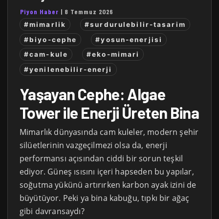
Piyon Haber
|
8 Temmuz 2026
#mimarlik
#surdurulebilir-tasarim
#biyo-cephe
#yosun-enerjisi
#cam-kule
#eko-mimari
#yenilenebilir-enerji
Yaşayan Cephe: Algae
Tower ile Enerji Üreten Bina
Mimarlık dünyasında cam kuleler, modern şehir
silüetlerinin vazgeçilmezi olsa da, enerji
performansı açısından ciddi bir sorun teşkil
ediyor. Güneş ısısını içeri hapseden bu yapılar,
soğutma yükünü artırırken karbon ayak izini de
büyütüyor. Peki ya bina kabuğu, tıpkı bir ağaç
gibi davransaydı?