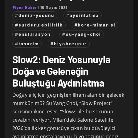
Piyon Haber
|
10 Mayıs 2026
#deniz-yosunu
#aydinlatma
#surdurulebilirlik
#kore-mimarisi
#enstalasyon
#su-yang-choi
#tasarim
#biyobozunur
Slow2: Deniz Yosunuyla
Doğa ve Geleneğin
Buluştuğu Aydınlatma
Doğayla iç içe, geçmişten ilham alan bir gelecek
mümkün mü? Su Yang Choi, “Slow Project”
serisinin ikinci eseri “Slow2” ile bu sorunun
cevabını veriyor. Milan’daki Salone Satellite
2026’da ilk kez görücüye çıkan bu büyüleyici
aydınlatma enstalasyonu, biyobozunur deniz