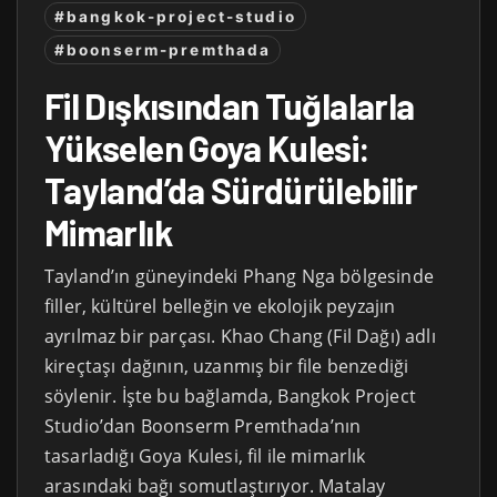
#bangkok-project-studio
#boonserm-premthada
Fil Dışkısından Tuğlalarla
Yükselen Goya Kulesi:
Tayland’da Sürdürülebilir
Mimarlık
Tayland’ın güneyindeki Phang Nga bölgesinde
filler, kültürel belleğin ve ekolojik peyzajın
ayrılmaz bir parçası. Khao Chang (Fil Dağı) adlı
kireçtaşı dağının, uzanmış bir file benzediği
söylenir. İşte bu bağlamda, Bangkok Project
Studio’dan Boonserm Premthada’nın
tasarladığı Goya Kulesi, fil ile mimarlık
arasındaki bağı somutlaştırıyor. Matalay