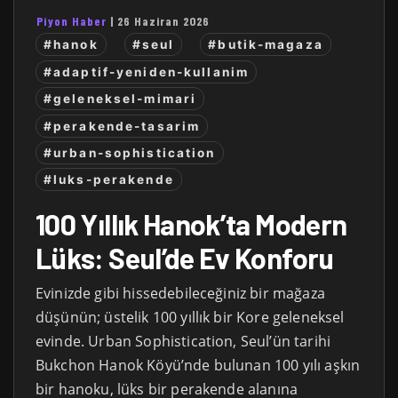
Piyon Haber
|
26 Haziran 2026
#hanok
#seul
#butik-magaza
#adaptif-yeniden-kullanim
#geleneksel-mimari
#perakende-tasarim
#urban-sophistication
#luks-perakende
100 Yıllık Hanok’ta Modern
Lüks: Seul’de Ev Konforu
Evinizde gibi hissedebileceğiniz bir mağaza
düşünün; üstelik 100 yıllık bir Kore geleneksel
evinde. Urban Sophistication, Seul’ün tarihi
Bukchon Hanok Köyü’nde bulunan 100 yılı aşkın
bir hanoku, lüks bir perakende alanına