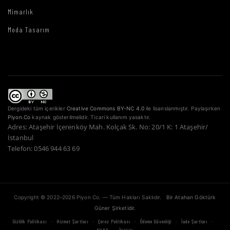
Mimarlık
Moda Tasarım
Dergideki tüm içerikler
Creative Commons BY-NC 4.0
ile lisanslanmıştır. Paylaşırken
Piyon.Co
kaynak gösterilmelidir. Ticari kullanım yasaktır.
Adres: Ataşehir İçerenköy Mah. Kolçak Sk. No: 20/1 K: 1 Ataşehir/
İstanbul
Telefon: 0546 944 63 69
Copyright © 2022–2026 Piyon Co. — Tüm Hakları Saklıdır.
Bir Atahan Göktürk
Güner Şirketidir.
·
·
·
·
·
Gizlilik Politikası
Hizmet Şartları
Çerez Politikası
Ödeme Güvenliği
İade Şartları