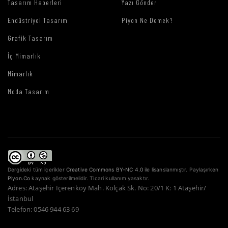
Tasarım Haberleri
Yazı Gönder
Endüstriyel Tasarım
Piyon Ne Demek?
Grafik Tasarım
İç Mimarlık
Mimarlık
Moda Tasarım
Dergideki tüm içerikler
Creative Commons BY-NC 4.0
ile lisanslanmıştır. Paylaşırken
Piyon.Co
kaynak gösterilmelidir. Ticari kullanım yasaktır.
Adres: Ataşehir İçerenköy Mah. Kolçak Sk. No: 20/1 K: 1 Ataşehir/
İstanbul
Telefon: 0546 944 63 69