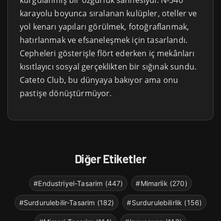
kurgulanmış bir özgürlük sahnesiydi. N-340
karayolu boyunca sıralanan kulüpler, oteller ve
yol kenarı yapıları görülmek, fotoğraflanmak,
hatırlanmak ve efsaneleşmek için tasarlandı.
Cepheleri gösterişle flört ederken iç mekânları
kısıtlayıcı sosyal gerçeklikten bir sığınak sundu.
Cateto Club, bu dünyaya bakıyor ama onu
pastişe dönüştürmüyor.
Diğer Etiketler
#Endustriyel-Tasarim (447)
#Mimarlik (270)
#Surdurulebilir-Tasarim (182)
#Surdurulebilirlik (156)