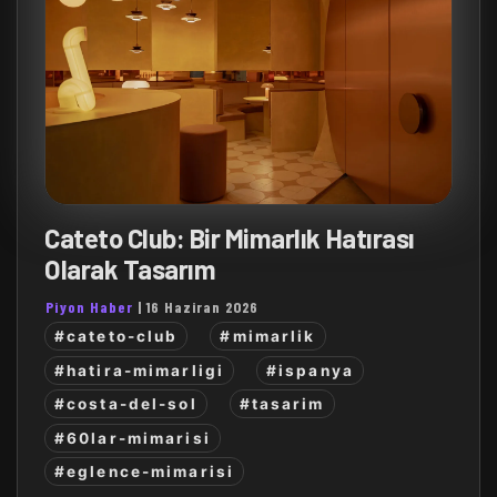
Cateto Club: Bir Mimarlık Hatırası
Olarak Tasarım
Piyon Haber
|
16 Haziran 2026
#cateto-club
#mimarlik
#hatira-mimarligi
#ispanya
#costa-del-sol
#tasarim
#60lar-mimarisi
#eglence-mimarisi