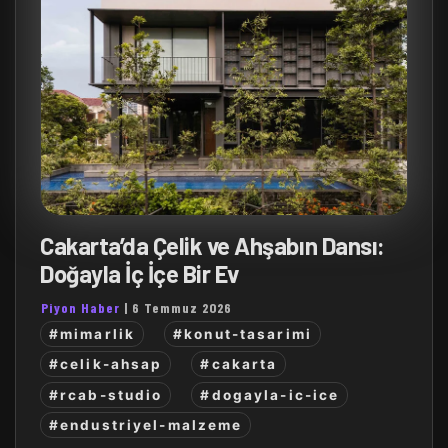
Cakarta’da Çelik ve Ahşabın Dansı:
Doğayla İç İçe Bir Ev
Piyon Haber
|
6 Temmuz 2026
#mimarlik
#konut-tasarimi
#celik-ahsap
#cakarta
#rcab-studio
#dogayla-ic-ice
#endustriyel-malzeme