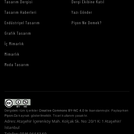
Tasarım Dergisi
Dergi Ekibine Katıl
Tasarım Haberleri
Yazı Gönder
Endüstriyel Tasarım
Piyon Ne Demek?
Grafik Tasarım
İç Mimarlık
Mimarlık
Moda Tasarım
Dergideki tüm içerikler
Creative Commons BY-NC 4.0
ile lisanslanmıştır. Paylaşırken
Piyon.Co
kaynak gösterilmelidir. Ticari kullanım yasaktır.
Adres: Ataşehir İçerenköy Mah. Kolçak Sk. No: 20/1 K: 1 Ataşehir/
İstanbul
Telefon: 0546 944 63 69