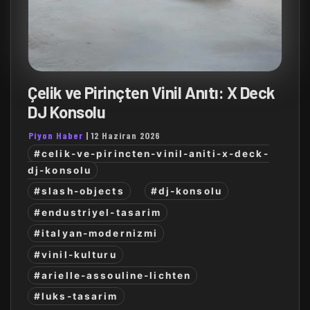
Çelik ve Pirinçten Vinil Anıtı: X Deck
DJ Konsolu
Piyon Haber
|
12 Haziran 2026
#celik-ve-pirincten-vinil-aniti-x-deck-
dj-konsolu
#slash-objects
#dj-konsolu
#endustriyel-tasarim
#italyan-modernizmi
#vinil-kulturu
#arielle-assouline-lichten
#luks-tasarim