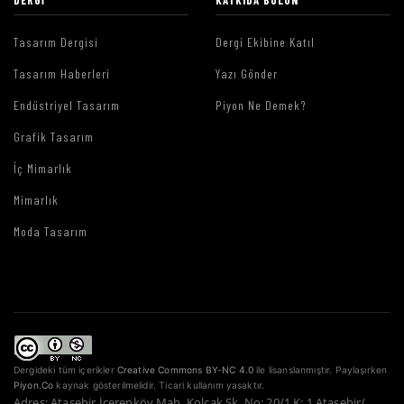
DERGI
KATKIDA BULUN
Tasarım Dergisi
Dergi Ekibine Katıl
Tasarım Haberleri
Yazı Gönder
Endüstriyel Tasarım
Piyon Ne Demek?
Grafik Tasarım
İç Mimarlık
Mimarlık
Moda Tasarım
Dergideki tüm içerikler
Creative Commons BY-NC 4.0
ile lisanslanmıştır. Paylaşırken
Piyon.Co
kaynak gösterilmelidir. Ticari kullanım yasaktır.
Adres: Ataşehir İçerenköy Mah. Kolçak Sk. No: 20/1 K: 1 Ataşehir/