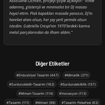
Assouline-Lichten, projeyi şöyle açıklıyor:
“Vinile
adanmış, gösterişli ve minimalist bir DJ masası
hayal ettim. Plak kapakları masada yansısın, DJ’in
hareket alanı olsun, her şey yerli yerinde olsun
istedim. Gabriella Crespi’nin 1970’lerdeki karma
metal parçalarından da ilham aldım.”
Diğer Etiketler
#Endustriyel Tasarim (447)
#Mimarlik (271)
#Surdurulebilir-Tasarim (182)
#Surdurulebilirlik (157)
#Mimari-Tasarim (114)
#Inovasyon (113)
#Tasarim (111)
#Mimari (98)
#Tasarim-Felsefesi (82)