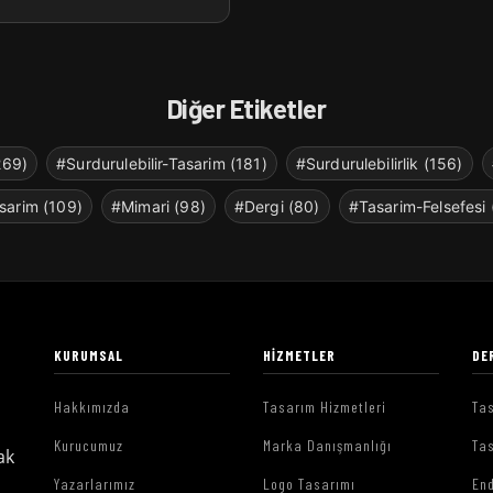
Diğer Etiketler
269)
#Surdurulebilir-Tasarim (181)
#Surdurulebilirlik (156)
sarim (109)
#Mimari (98)
#Dergi (80)
#Tasarim-Felsefesi 
KURUMSAL
HIZMETLER
DE
Hakkımızda
Tasarım Hizmetleri
Tas
Kurucumuz
Marka Danışmanlığı
Tas
ak
Yazarlarımız
Logo Tasarımı
End