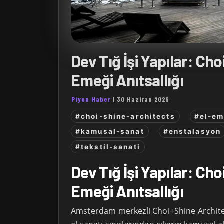
Dev Tığ İşi Yapılar: Cho
Emeği Anıtsallığı
Piyon Haber
|
30 Haziran 2026
#choi-shine-architects
#el-em
#kamusal-sanat
#enstalasyon
#tekstil-sanati
Dev Tığ İşi Yapılar: Cho
Emeği Anıtsallığı
Amsterdam merkezli Choi+Shine Architect