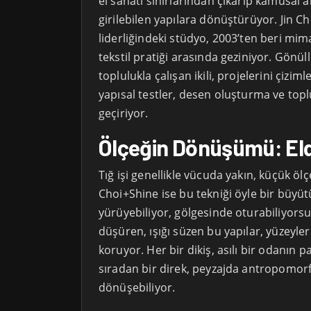
el sanatı sınırlarından çıkarıp kamusal a
girilebilen yapılara dönüştürüyor. Jin 
liderliğindeki stüdyo, 2003’ten beri mim
tekstil pratiği arasında geziniyor. Gönül
toplulukla çalışan ikili, projelerini çiziml
yapısal testler, desen oluşturma ve topl
geçiriyor.
Ölçeğin Dönüşümü: El
Tığ işi genellikle vücuda yakın, küçük ölç
Choi+Shine ise bu tekniği öyle bir büyüt
yürüyebiliyor, gölgesinde oturabiliyorsu
düşüren, ışığı süzen bu yapılar, yüzeylerind
koruyor. Her bir dikiş, asılı bir odanın p
sıradan bir direk, peyzajda antropomorfi
dönüşebiliyor.