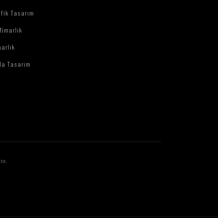
afik Tasarım
Mimarlık
arlık
da Tasarım
tır.