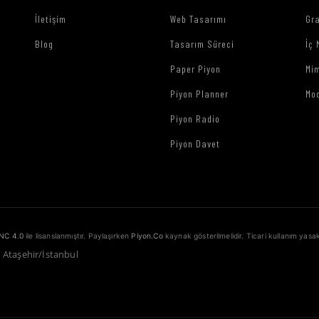
İletişim
Web Tasarımı
Gr
Blog
Tasarım Süreci
İç 
Paper Piyon
Mim
Piyon Planner
Mo
Piyon Radio
Piyon Davet
NC 4.0
ile lisanslanmıştır. Paylaşırken
Piyon.Co
kaynak gösterilmelidir. Ticari kullanım yasak
1 Ataşehir/İstanbul