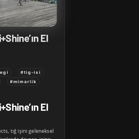
i+Shine’ın El
egi
#tig-isi
#mimarlik
i+Shine’ın El
s, tığ işini geleneksel