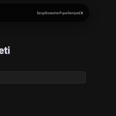
Dergi
Hizmetler
Piyon
İletişim
EN
eti