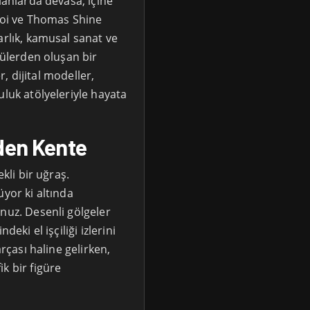
lanlarda devasa, içine
Choi ve Thomas Shine
arlık, kamusal sanat ve
lülerden oluşan bir
er, dijital modeller,
uluk atölyeleriyle hayata
den Kente
ekli bir uğraş.
üyor ki altında
nuz. Desenli gölgeler
eki el işçiliği izlerini
arçası haline gelirken,
k bir figüre