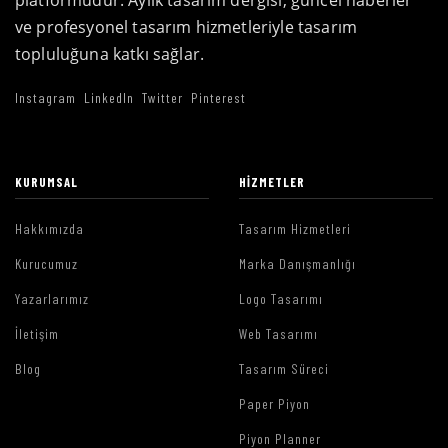
platformudur. Aylık tasarım dergisi, güncel haberler
ve profesyonel tasarım hizmetleriyle tasarım
topluluğuna katkı sağlar.
Instagram
LinkedIn
Twitter
Pinterest
KURUMSAL
HIZMETLER
Hakkımızda
Tasarım Hizmetleri
Kurucumuz
Marka Danışmanlığı
Yazarlarımız
Logo Tasarımı
İletişim
Web Tasarımı
Blog
Tasarım Süreci
Paper Piyon
Piyon Planner