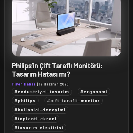
Philips’in Çift Taraflı Monitörü:
Tasarım Hatası mı?
Piyon Haber
|
12 Haziran 2026
#endustriyel-tasarim
#ergonomi
#philips
#cift-tarafli-monitor
#kullanici-deneyimi
#toplanti-ekrani
#tasarim-elestirisi