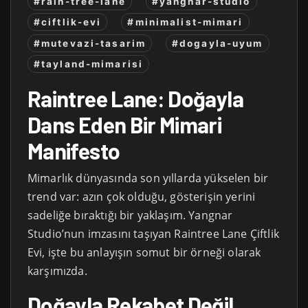
#rain-tree-lane
#yangnar-studio
#ciftlik-evi
#minimalist-mimari
#mutevazi-tasarim
#dogayla-uyum
#tayland-mimarisi
Raintree Lane: Doğayla
Dans Eden Bir Mimari
Manifesto
Mimarlık dünyasında son yıllarda yükselen bir
trend var: azın çok olduğu, gösterişin yerini
sadeliğe bıraktığı bir yaklaşım. Yangnar
Studio’nun imzasını taşıyan Raintree Lane Çiftlik
Evi, işte bu anlayışın somut bir örneği olarak
karşımızda.
Doğayla Rekabet Değil,