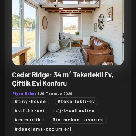
Cedar Ridge: 34 m² Tekerlekli Ev,
Çiftlik Evi Konforu
Piyon Haber
|
26 Temmuz 2026
#tiny-house
#tekerlekli-ev
#ciftlik-evi
#j-t-collective
#mimarlik
#ic-mekan-tasarimi
#depolama-cozumleri