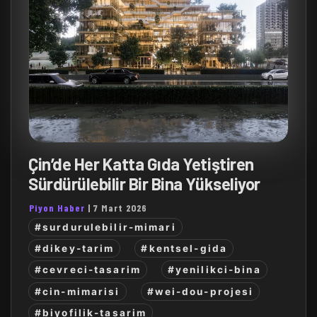
Çin’de Her Katta Gıda Yetiştiren
Sürdürülebilir Bir Bina Yükseliyor
Piyon Haber
|
7 Mart 2026
#surdurulebilir-mimari
#dikey-tarim
#kentsel-gida
#cevreci-tasarim
#yenilikci-bina
#cin-mimarisi
#wei-dou-projesi
#biyofilik-tasarim