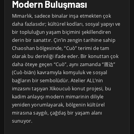
Modern Buluşması
Mimarlık, sadece binalar inşa etmekten çok
daha fazlasıdır; kültürel kodları, sosyal yapıyı ve
bir topluluğun yaşam biçimini şekillendiren
derin bir sanattır. Çin’in zengin tarihine sahip
Chaoshan bölgesinde, “Cuò” terimi de tam
olarak bu derinliği ifade eder. Bir konuttan çok
daha öteye geçen “Cuò”, aynı zamanda “厝边”
(Cuò-biān) kavramıyla komşuluk ve sosyal
bağların bir sembolüdür. Atelier ALL’nin
imzasını taşıyan Xikoucuò konut projesi, bu
kadim anlayışı modern mimarinin diliyle
yeniden yorumlayarak, bölgenin kültürel
mirasına saygılı, çağdaş bir yaşam alanı
sunuyor.