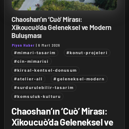
Chaoshan’ın ‘Cuò’ Mirası:
Xikoucuò’da Geleneksel ve Modern
Buluşması
Piyon Haber
|
6 Mart 2026
#mimari-tasarim
#konut-projeleri
#cin-mimarisi
#kirsal-kentsel-donusum
#atelier-all
#geleneksel-modern
#surdurulebilir-tasarim
#komsuluk-kulturu
Chaoshan’ın ‘Cuò’ Mirası:
Xikoucuò’da Geleneksel ve