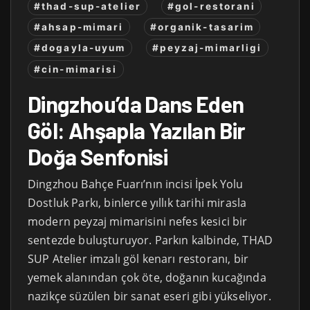
#thad-sup-atelier
#gol-restorani
#ahsap-mimari
#organik-tasarim
#dogayla-uyum
#peyzaj-mimarligi
#cin-mimarisi
Dingzhou’da Dans Eden
Göl: Ahşapla Yazılan Bir
Doğa Senfonisi
Dingzhou Bahçe Fuarı’nın incisi İpek Yolu
Dostluk Parkı, binlerce yıllık tarihi mirasla
modern peyzaj mimarisini nefes kesici bir
sentezde buluşturuyor. Parkın kalbinde, THAD
SUP Atelier imzalı göl kenarı restoranı, bir
yemek alanından çok öte, doğanın kucağında
nazikçe süzülen bir sanat eseri gibi yükseliyor.