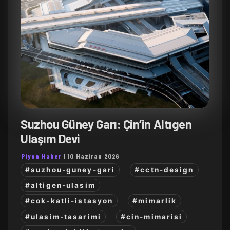
Suzhou Güney Garı: Çin’in Altıgen
Ulaşım Devi
Piyon Haber
|
10 Haziran 2026
#suzhou-guney-gari
#cctn-design
#altigen-ulasim
#cok-katli-istasyon
#mimarlik
#ulasim-tasarimi
#cin-mimarisi