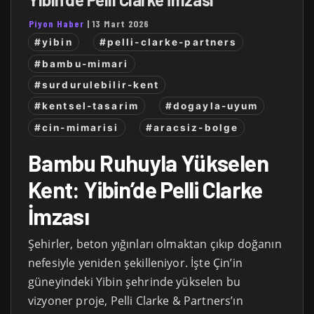
Piyon Haber
|
13 Mart 2026
#yibin
#pelli-clarke-partners
#bambu-mimari
#surdurulebilir-kent
#kentsel-tasarim
#dogayla-uyum
#cin-mimarisi
#aracsiz-bolge
Bambu Ruhuyla Yükselen
Kent: Yibin’de Pelli Clarke
İmzası
Şehirler, beton yığınları olmaktan çıkıp doğanın
nefesiyle yeniden şekilleniyor. İşte Çin’in
güneyindeki Yibin şehrinde yükselen bu
vizyoner proje, Pelli Clarke & Partners’ın