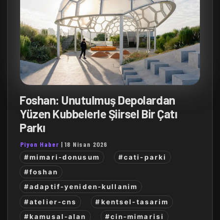
Foshan: Unutulmuş Depolardan
Yüzen Kubbelerle Şiirsel Bir Çatı
Parkı
Piyon Haber
|
18 Nisan 2026
#mimari-donusum
#cati-parki
#foshan
#adaptif-yeniden-kullanim
#atelier-cns
#kentsel-tasarim
#kamusal-alan
#cin-mimarisi