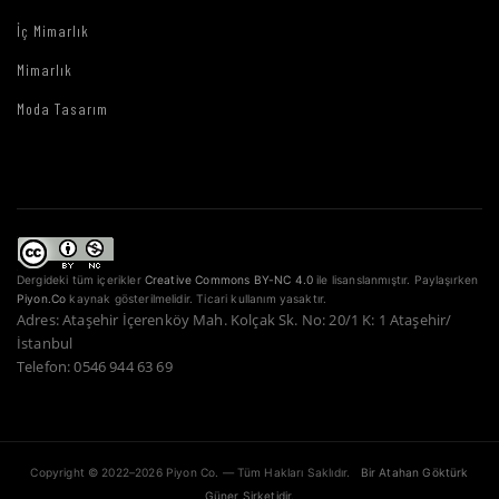
İç Mimarlık
Mimarlık
Moda Tasarım
Dergideki tüm içerikler
Creative Commons BY-NC 4.0
ile lisanslanmıştır. Paylaşırken
Piyon.Co
kaynak gösterilmelidir. Ticari kullanım yasaktır.
Adres: Ataşehir İçerenköy Mah. Kolçak Sk. No: 20/1 K: 1 Ataşehir/
İstanbul
Telefon: 0546 944 63 69
Copyright © 2022–2026 Piyon Co. — Tüm Hakları Saklıdır.
Bir Atahan Göktürk
Güner Şirketidir.