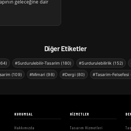
yapının geleceğine dair
Diğer Etiketler
264)
#Surdurulebilir-Tasarim (180)
#Surdurulebilirlik (152)
sarim (109)
#Mimari (98)
#Dergi (80)
#Tasarim-Felsefesi 
KURUMSAL
HIZMETLER
DE
Hakkımızda
Tasarım Hizmetleri
Tas