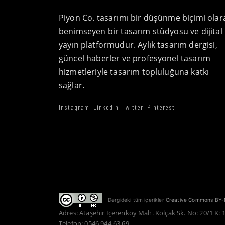
Piyon Co. tasarımı bir düşünme biçimi olar
benimseyen bir tasarım stüdyosu ve dijital
yayın platformudur. Aylık tasarım dergisi,
güncel haberler ve profesyonel tasarım
hizmetleriyle tasarım topluluğuna katkı
sağlar.
Instagram
LinkedIn
Twitter
Pinterest
Dergideki tüm içerikler
Creative Commons BY-
Adres: Ataşehir İçerenköy Mah. Kolçak Sk. No: 20/1 K: 
Telefon: 0546 944 63 69