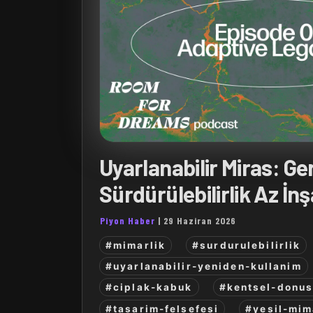
Uyarlanabilir Miras: G
Sürdürülebilirlik Az İ
Piyon Haber
|
29 Haziran 2026
#mimarlik
#surdurulebilirlik
#uyarlanabilir-yeniden-kullanim
#ciplak-kabuk
#kentsel-donu
#tasarim-felsefesi
#yesil-mim