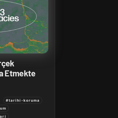
erçek
nşa Etmekte
#tarihi-koruma
sum
ari