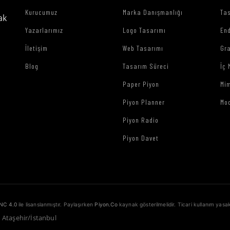
Kurucumuz
Marka Danışmanlığı
Tas
ak
Yazarlarımız
Logo Tasarımı
End
İletişim
Web Tasarımı
Gr
Blog
Tasarım Süreci
İç 
Paper Piyon
Mim
Piyon Planner
Mo
Piyon Radio
Piyon Davet
NC 4.0
ile lisanslanmıştır. Paylaşırken
Piyon.Co
kaynak gösterilmelidir. Ticari kullanım yasak
1 Ataşehir/İstanbul