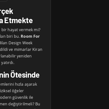
erçek
nşa Etmekte
i bir hayat vermek mi?
dan biri bu.
Room For
ilan Design Week
dildi ve mimarlar Kiran
rlanabilir yeniden
yatırdı.
inin Ötesinde
emlerini hızla aşarak
iziksel öğeler
odern güvenlik ile
amen değiştirilmeli? Bu