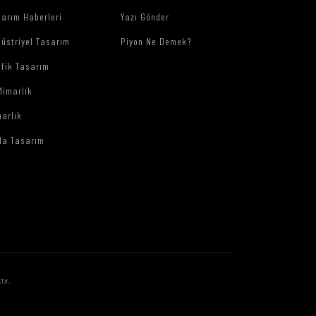
arım Haberleri
Yazı Gönder
üstriyel Tasarım
Piyon Ne Demek?
afik Tasarım
Mimarlık
arlık
da Tasarım
tır.