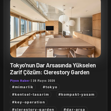
Tokyo’nun Dar Arsasında Yükselen
Zarif Çözüm: Clerestory Garden
Piyon Haber
|
28 Mayıs 2026
#mimarlik
#tokyo
#kentsel-tasarim
#kompakt-yasam
#key-operation
#clerestory-garden
#dar-arsa