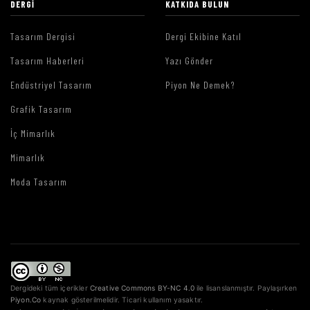
DERGI
KATKIDA BULUN
Tasarım Dergisi
Dergi Ekibine Katıl
Tasarım Haberleri
Yazı Gönder
Endüstriyel Tasarım
Piyon Ne Demek?
Grafik Tasarım
İç Mimarlık
Mimarlık
Moda Tasarım
Dergideki tüm içerikler
Creative Commons BY-NC 4.0
ile lisanslanmıştır. Paylaşırken
Piyon.Co
kaynak gösterilmelidir. Ticari kullanım yasaktır.