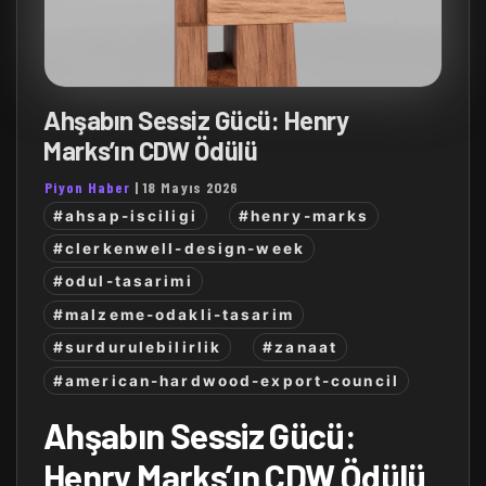
Ahşabın Sessiz Gücü: Henry
Marks’ın CDW Ödülü
Piyon Haber
|
18 Mayıs 2026
#ahsap-isciligi
#henry-marks
#clerkenwell-design-week
#odul-tasarimi
#malzeme-odakli-tasarim
#surdurulebilirlik
#zanaat
#american-hardwood-export-council
Ahşabın Sessiz Gücü:
Henry Marks’ın CDW Ödülü