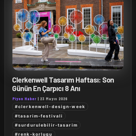
Clerkenwell Tasarım Haftası: Son
Günün En Çarpıcı 8 Anı
Piyon Haber
|
23 Mayıs 2026
#clerkenwell-design-week
#tasarim-festivali
#surdurulebilir-tasarim
#renk-korlugu