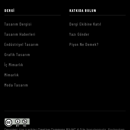
DERGI
KATKIDA BULUN
Tasarım Dergisi
Dergi Ekibine Katıl
Tasarım Haberleri
Yazı Gönder
Endüstriyel Tasarım
Piyon Ne Demek?
Grafik Tasarım
İç Mimarlık
Mimarlık
Moda Tasarım
Dergideki tüm içerikler
Creative Commons BY-NC 4.0
ile lisanslanmıştır. Paylaşırken