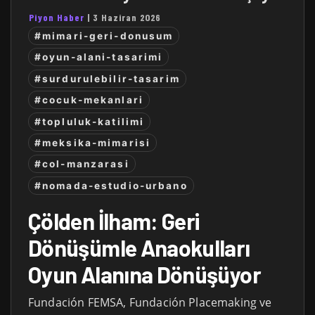
Piyon Haber
|
3 Haziran 2026
#mimari-geri-donusum
#oyun-alani-tasarimi
#surdurulebilir-tasarim
#cocuk-mekanlari
#topluluk-katilimi
#meksika-mimarisi
#col-manzarasi
#nomada-estudio-urbano
Çölden İlham: Geri
Dönüşümle Anaokulları
Oyun Alanına Dönüşüyor
Fundación FEMSA, Fundación Placemaking ve