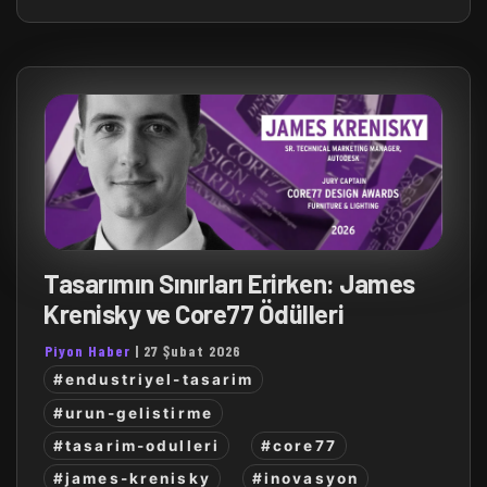
Tasarımın Sınırları Erirken: James
Krenisky ve Core77 Ödülleri
Piyon Haber
|
27 Şubat 2026
#endustriyel-tasarim
#urun-gelistirme
#tasarim-odulleri
#core77
#james-krenisky
#inovasyon