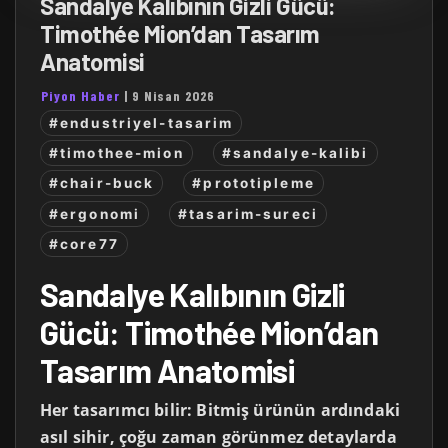
Sandalye Kalıbının Gizli Gücü:
Timothée Mion’dan Tasarım
Anatomisi
Piyon Haber
|
9 Nisan 2026
#endustriyel-tasarim
#timothee-mion
#sandalye-kalibi
#chair-buck
#prototipleme
#ergonomi
#tasarim-sureci
#core77
Sandalye Kalıbının Gizli
Gücü: Timothée Mion’dan
Tasarım Anatomisi
Her tasarımcı bilir: Bitmiş ürünün ardındaki
asıl sihir, çoğu zaman görünmez detaylarda