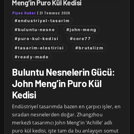
Meng’in Puro Kül Kedisi
Piyon Haber
|
21 Temmuz 2026
#endustriyel-tasarim
#buluntu-nesne
#john-meng
#puro-kul-kedisi
#core77
#tasarim-elestirisi
#brutalizm
#ready-made
Buluntu Nesnelerin Gücü:
John Meng’in Puro Kül
Kedisi
Endüstriyel tasarımda bazen en çarpıcı işler, en
sıradan nesnelerden doğar. Zhangzhou
merkezli tasarımcı John Meng’in ‘Achille’ adlı
puro kül kedisi, işte tam da bu anlayışın somut