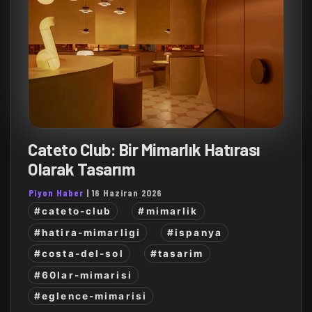
Cateto Club: Bir Mimarlık Hatırası
Olarak Tasarım
Piyon Haber
|
16 Haziran 2026
#cateto-club
#mimarlik
#hatira-mimarligi
#ispanya
#costa-del-sol
#tasarim
#60lar-mimarisi
#eglence-mimarisi