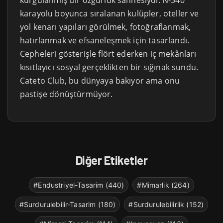
kurgulanmış bir özgürlük sahnesiydi. N-340
karayolu boyunca sıralanan kulüpler, oteller ve
yol kenarı yapıları görülmek, fotoğraflanmak,
hatırlanmak ve efsaneleşmek için tasarlandı.
Cepheleri gösterişle flört ederken iç mekânları
kısıtlayıcı sosyal gerçeklikten bir sığınak sundu.
Cateto Club, bu dünyaya bakıyor ama onu
pastişe dönüştürmüyor.
Diğer Etiketler
#Endustriyel-Tasarim (440)
#Mimarlik (264)
#Surdurulebilir-Tasarim (180)
#Surdurulebilirlik (152)